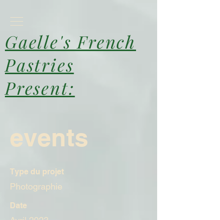
Gaelle's French
Pastries
Present:
events
Type du projet
Photographie
Date